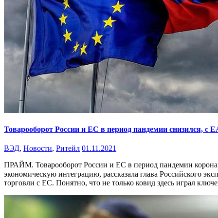
Товарооборот России и ЕС в период пандемии снизился, с 
ВЭД
,
Новости
,
Ритейл
01.11.2021
ПРАЙМ. Товарооборот России и ЕС в период пандемии коронави
экономическую интеграцию, рассказала глава Российского экспо
торговли с ЕС. Понятно, что не только ковид здесь играл ключ