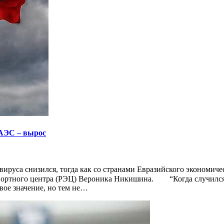
ЕАЭС – вырос
руса снизился, тогда как со странами Евразийского экономичес
ртного центра (РЭЦ) Вероника Никишина.⁣⁣⠀ ⁣⁣⠀ “Когда случился
евое значение, но тем не…