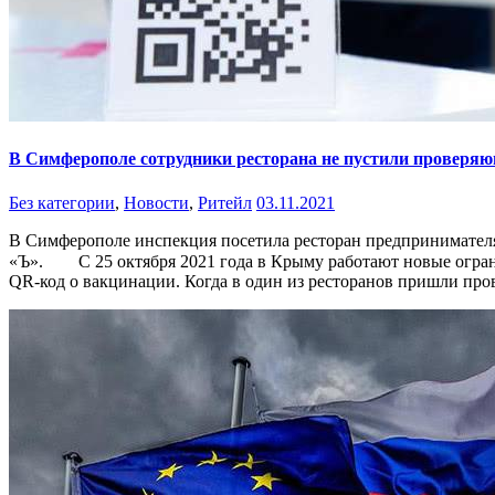
В Симферополе сотрудники ресторана не пустили проверяю
Без категории
,
Новости
,
Ритейл
03.11.2021
В Симферополе инспекция посетила ресторан предпринимателя 
«Ъ».⁣⁣⠀ ⁣⁣⠀ С 25 октября 2021 года в Крыму работают новые ог
QR-код о вакцинации. Когда в один из ресторанов пришли п