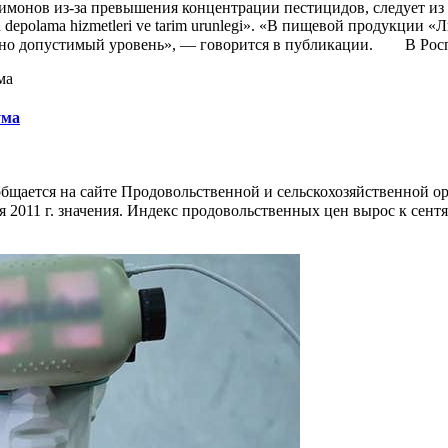
монов из-за превышения концентрации пестицидов, следует из со
 depolama hizmetleri ve tarim urunlegi». «В пищевой продукции
 допустимый уровень», — говорится в публикации.⁣⁣⠀ ⁣⁣⠀ В Ро
ума
бщается на сайте Продовольственной и сельскохозяйственной орг
011 г. значения. Индекс продовольственных цен вырос к сентябр