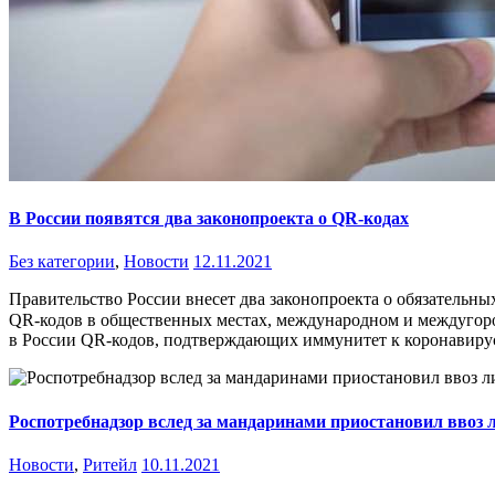
В России появятся два законопроекта о QR-кодах
Без категории
,
Новости
12.11.2021
Правительство России внесет два законопроекта о обязательны
QR-кодов в общественных местах, международном и междугородн
в России QR-кодов, подтверждающих иммунитет к коронавирус
Роспотребнадзор вслед за мандаринами приостановил ввоз 
Новости
,
Ритейл
10.11.2021