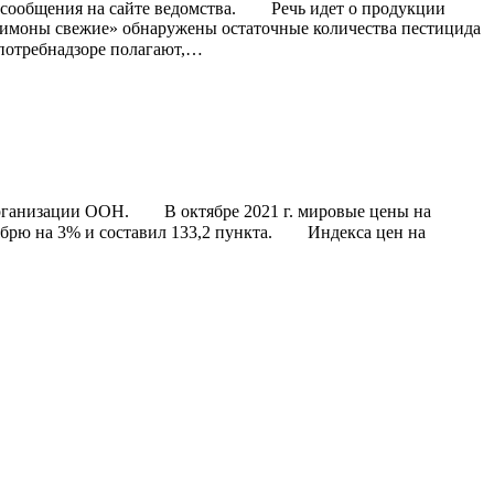
общения на сайте ведомства.⁣⁣⠀ ⁣⁣⠀ Речь идет о продукции
 «Лимоны свежие» обнаружены остаточные количества пестицида
спотребнадзоре полагают,…
анизации ООН.⁣⁣⠀ ⁣⁣⠀ В октябре 2021 г. мировые цены на
ю на 3% и составил 133,2 пункта.⁣⁣⠀ ⁣⁣⠀ Индекса цен на